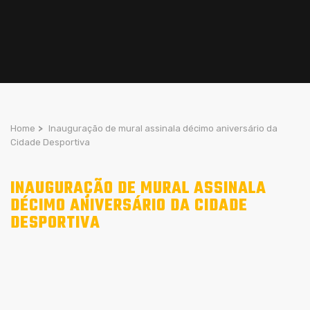
Home
>
Inauguração de mural assinala décimo aniversário da
Cidade Desportiva
INAUGURAÇÃO DE MURAL ASSINALA
DÉCIMO ANIVERSÁRIO DA CIDADE
DESPORTIVA