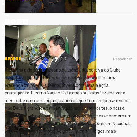
Avelino
17 Novembro, 2017
Responder
Parabéns pelo 10 Aniversário da cidade desportiva do Clube
Desportivo Nacional. Efeméride festejada com com uma
presença de jovens, e menos jovens,com uma alegria
contagiante. E como Nacionalista que sou, satisfaz-me ver o
meu clube com uma pujança anímica que tem andado arredada.
Mas Deus é grande, e tem animado as nossas hostes, o nosso
Presidente voltou ao entusiasmo do passado, e esse homem em
pleno, tem entusiasmo para dar e vender. Vi e temi um Nacional.
sem Alma, amorfo. Triste. Ao geito, que os inimigos, mais