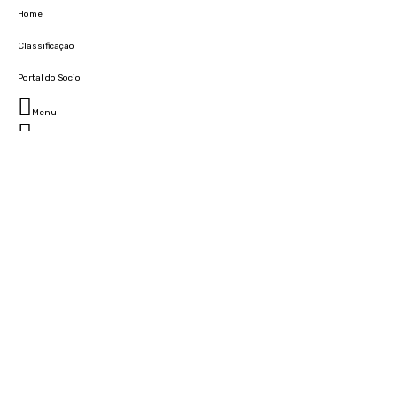
Home
Classificação
Portal do Socio
Menu
Fechar
Home
Clube
História
Marcha
Sede
Instalações
Cidade Desportiva
Estádio da Madeira
Cristiano Ronaldo Campus Futebol