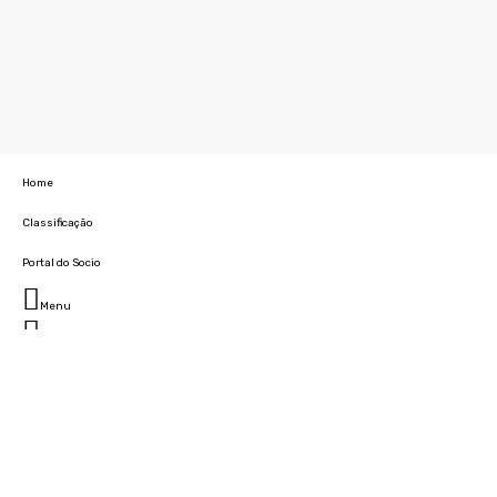
Home
Classificação
Portal do Socio
Menu
Fechar
Home
Clube
História
Marcha