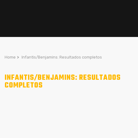
Home
>
Infantis/Benjamins: Resultados completos
INFANTIS/BENJAMINS: RESULTADOS
COMPLETOS