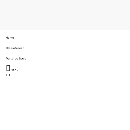
Home
Classificação
Portal do Socio
Menu
Fechar
Home
Clube
História
Marcha
Sede