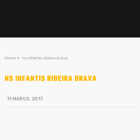
Home
>
ns infantis ribeira brava
NS INFANTIS RIBEIRA BRAVA
11 MARÇO, 2017