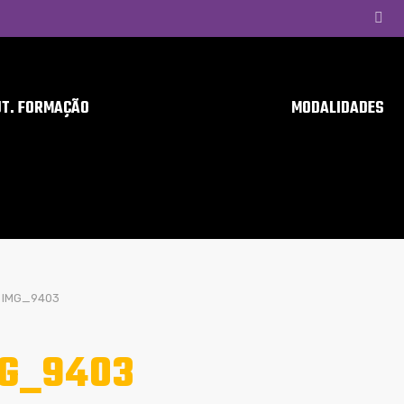
UT. FORMAÇÃO
MODALIDADES
IMG_9403
G_9403