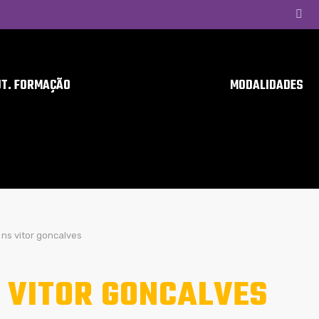
UT. FORMAÇÃO
MODALIDADES
ns vitor goncalves
 VITOR GONCALVES