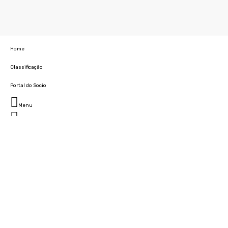
Home
Classificação
Portal do Socio
Menu
Fechar
Home
Clube
História
Marcha
Sede
Instalações