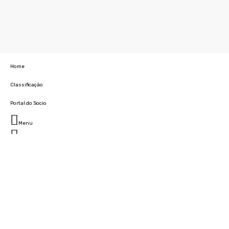
Home
Classificação
Portal do Socio
Menu
Fechar
Home
Clube
História
Marcha
Sede