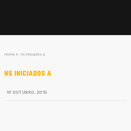
Home
>
ns iniciados a
NS INICIADOS A
19 OUTUBRO, 2015