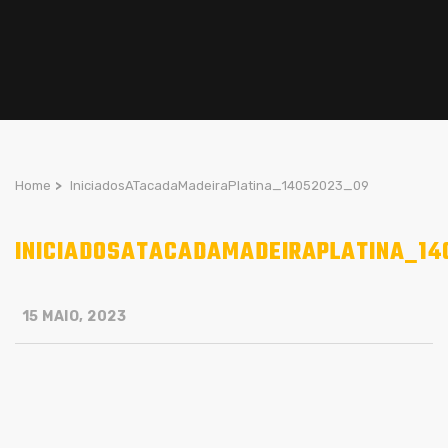
Home
>
IniciadosATacadaMadeiraPlatina_14052023_09
INICIADOSATACADAMADEIRAPLATINA_14
15 MAIO, 2023