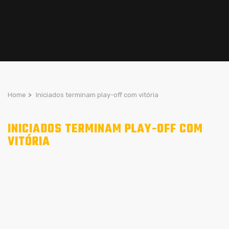
Home
>
Iniciados terminam play-off com vitória
INICIADOS TERMINAM PLAY-OFF COM
VITÓRIA