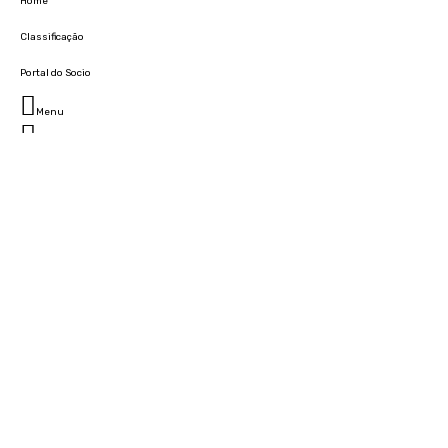
Home
Classificação
Portal do Socio
Menu
Fechar
Home
Clube
História
Marcha
Sede
Instalações
Cidade Desportiva
Estádio da Madeira
Cristiano Ronaldo Campus Futebol