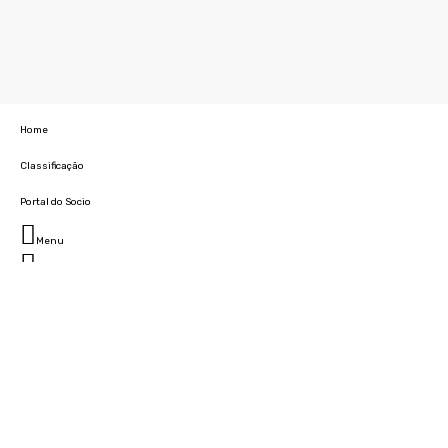
Home
Classificação
Portal do Socio
Menu
Fechar
Home
Clube
História
Marcha
Sede