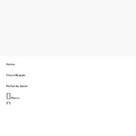
Home
Classificação
Portal do Socio
Menu
Fechar
Home
Clube