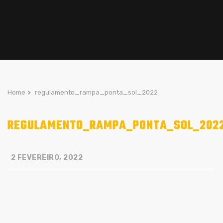
Home
>
regulamento_rampa_ponta_sol_2022
REGULAMENTO_RAMPA_PONTA_SOL_202
2 FEVEREIRO, 2022