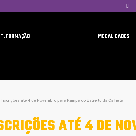
UT. FORMAÇÃO
MODALIDADES
Inscrições até 4 de Novembro para Rampa do Estreito da Calheta
SCRIÇÕES ATÉ 4 DE N