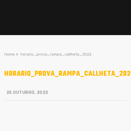
Home
>
horario_prova_rampa_callheta_2022
HORARIO_PROVA_RAMPA_CALLHETA_202
25 OUTUBRO, 2022