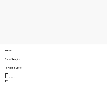
Home
Classificação
Portal do Socio
Menu
Fechar
Home
Clube