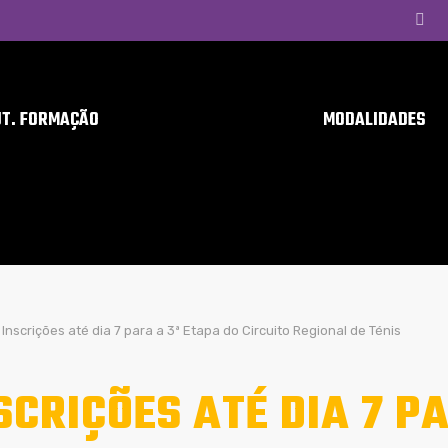
UT. FORMAÇÃO
MODALIDADES
Inscrições até dia 7 para a 3ª Etapa do Circuito Regional de Ténis
SCRIÇÕES ATÉ DIA 7 P