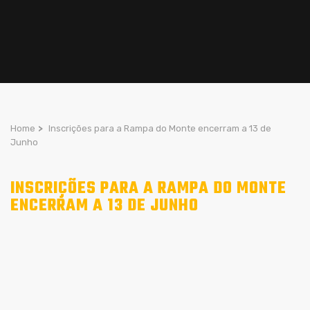
Home
>
Inscrições para a Rampa do Monte encerram a 13 de
Junho
INSCRIÇÕES PARA A RAMPA DO MONTE
ENCERRAM A 13 DE JUNHO