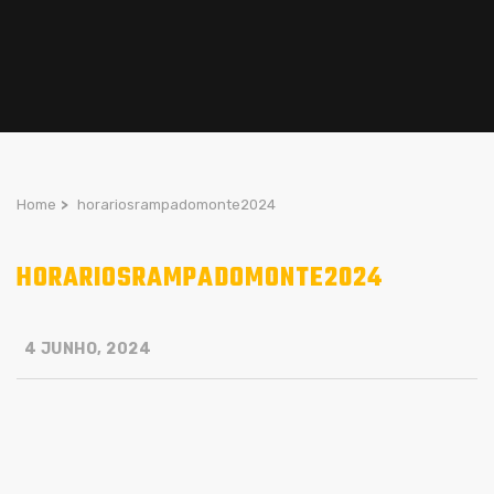
Home
>
horariosrampadomonte2024
HORARIOSRAMPADOMONTE2024
4 JUNHO, 2024