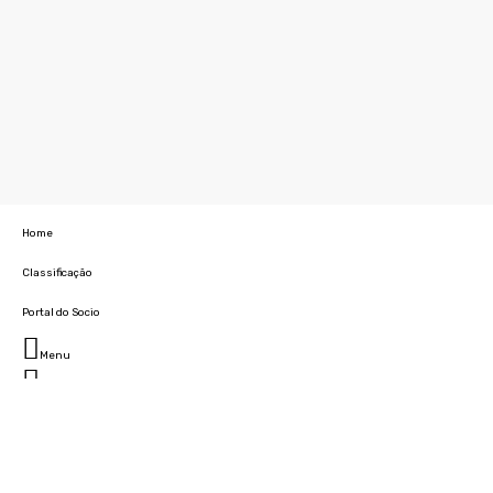
Home
Classificação
Portal do Socio
Menu
Fechar
Home
Clube