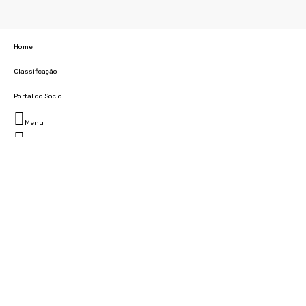
Home
Classificação
Portal do Socio
Menu
Fechar
Home
Clube
História
Marcha
Sede
Instalações
Cidade Desportiva