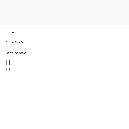
Home
Classificação
Portal do Socio
Menu
Fechar
Home
Clube
História
Marcha
Sede
Instalações