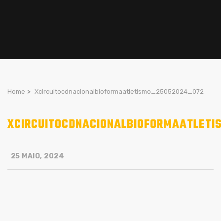
Home
>
Xcircuitocdnacionalbioformaatletismo_25052024_072
XCIRCUITOCDNACIONALBIOFORMAATLETI
25 MAIO, 2024