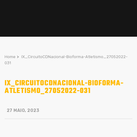
Home
>
IX_CircuitoCDNacional-Bioforma-Atletismo_27052022-
031
IX_CIRCUITOCDNACIONAL-BIOFORMA-
ATLETISMO_27052022-031
27 MAIO, 2023