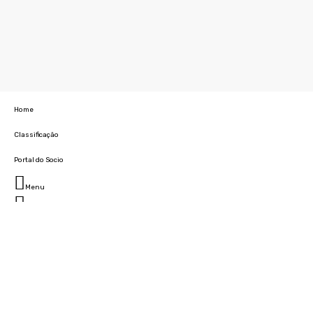
Home
Classificação
Portal do Socio
Menu
Fechar
Home
Clube
História
Marcha