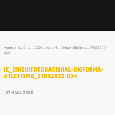
Home
>
IX_CircuitoCDNacional-Bioforma-Atletismo_27052022-
034
IX_CIRCUITOCDNACIONAL-BIOFORMA-
ATLETISMO_27052022-034
27 MAIO, 2023