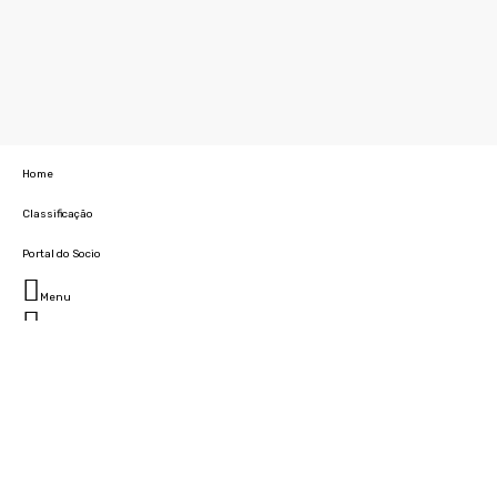
Home
Classificação
Portal do Socio
Menu
Fechar
Home
Clube
História
Marcha