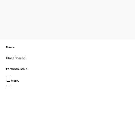
Home
Classificação
Portal do Socio
Menu
Fechar
Home
Clube
História
Marcha