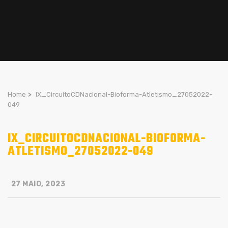
Home
>
IX_CircuitoCDNacional-Bioforma-Atletismo_27052022-
049
IX_CIRCUITOCDNACIONAL-BIOFORMA-
ATLETISMO_27052022-049
27 MAIO, 2023