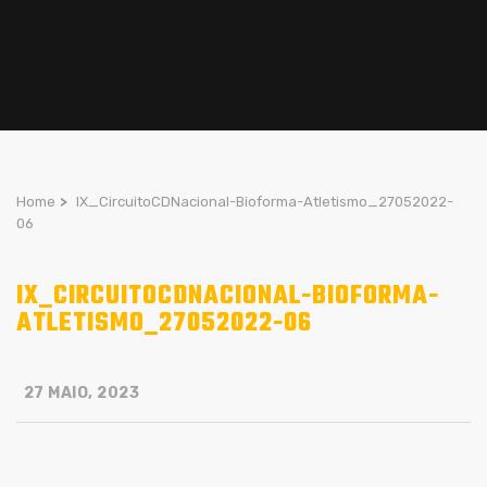
Home
>
IX_CircuitoCDNacional-Bioforma-Atletismo_27052022-
06
IX_CIRCUITOCDNACIONAL-BIOFORMA-
ATLETISMO_27052022-06
27 MAIO, 2023