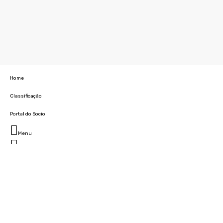
Home
Classificação
Portal do Socio
Menu
Fechar
Home
Clube
História
Marcha