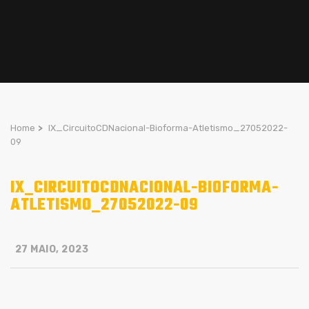
Home
>
IX_CircuitoCDNacional-Bioforma-Atletismo_27052022-
09
IX_CIRCUITOCDNACIONAL-BIOFORMA-
ATLETISMO_27052022-09
27 MAIO, 2023