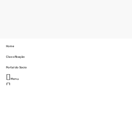
Home
Classificação
Portal do Socio
Menu
Fechar
Home
Clube
História
Marcha