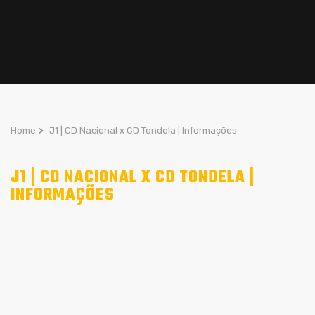
Home
>
J1 | CD Nacional x CD Tondela | Informações
J1 | CD NACIONAL X CD TONDELA |
INFORMAÇÕES