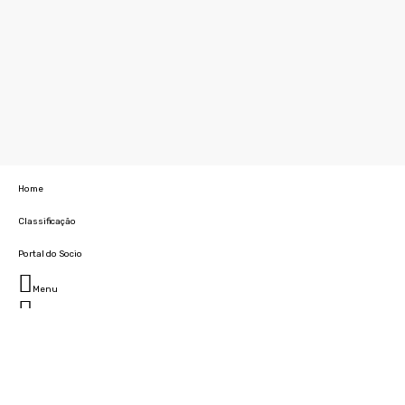
Home
Classificação
Portal do Socio
Menu
Fechar
Home
Clube