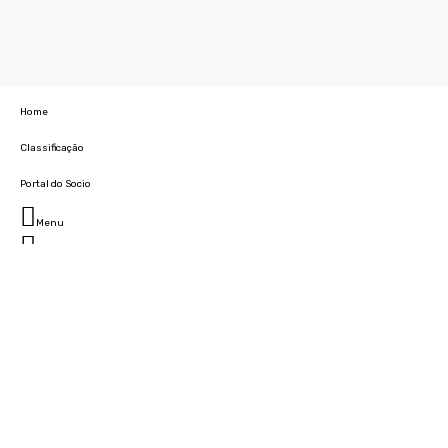
Home
Classificação
Portal do Socio
Menu
Fechar
Home
Clube
História
Marcha
Sede
Instalações