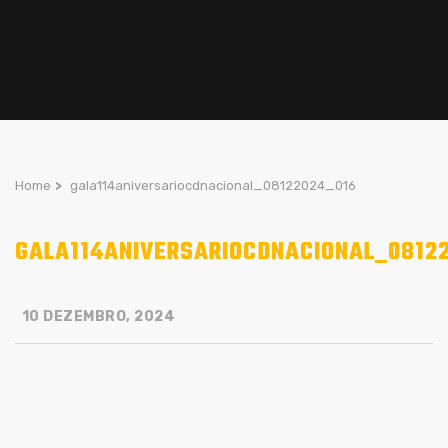
Home
>
gala114aniversariocdnacional_08122024_016
GALA114ANIVERSARIOCDNACIONAL_0812
10 DEZEMBRO, 2024