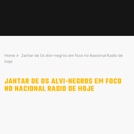
Home
>
Jantar de Os Alvi-negros em foco no Nacional Radio de
hoje
JANTAR DE OS ALVI-NEGROS EM FOCO
NO NACIONAL RADIO DE HOJE