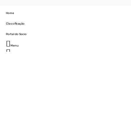
Home
Classificação
Portal do Socio
Menu
Fechar
Home
Clube
História
Marcha
Sede
Instalações
Cidade Desportiva
Estádio da Madeira