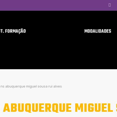
UT. FORMAÇÃO
MODALIDADES
ns abuquerque miguel sousa rui alves
 ABUQUERQUE MIGUEL 