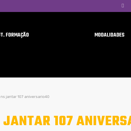
UT. FORMAÇÃO
MODALIDADES
ns jantar 107 aniversario40
 JANTAR 107 ANIVERS