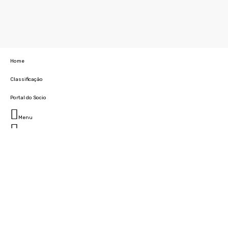
Home
Classificação
Portal do Socio
Menu
Fechar
Home
Clube
História
Marcha
Sede