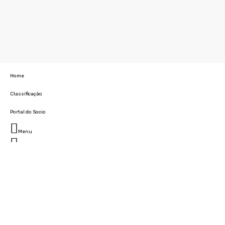
Home
Classificação
Portal do Socio
Menu
Fechar
Home
Clube
História
Marcha