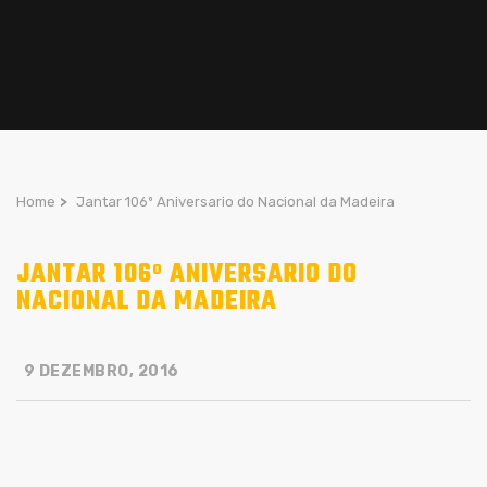
Home
>
Jantar 106º Aniversario do Nacional da Madeira
JANTAR 106º ANIVERSARIO DO
NACIONAL DA MADEIRA
9 DEZEMBRO, 2016