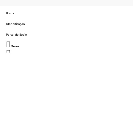
Home
Classificação
Portal do Socio
Menu
Fechar
Home
Clube
História
Marcha
Sede
Instalações
Cidade Desportiva
Estádio da Madeira