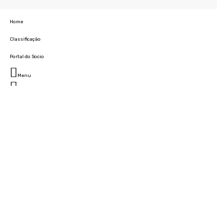
Home
Classificação
Portal do Socio
Menu
Fechar
Home
Clube
História
Marcha
Sede
Instalações
Cidade Desportiva
Estádio da Madeira