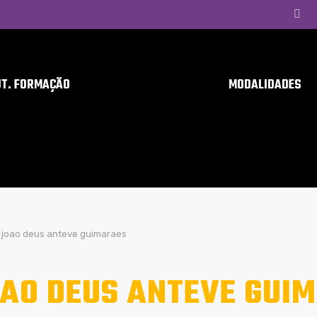
UT. FORMAÇÃO
MODALIDADES
joao deus anteve guimaraes
AO DEUS ANTEVE GUI