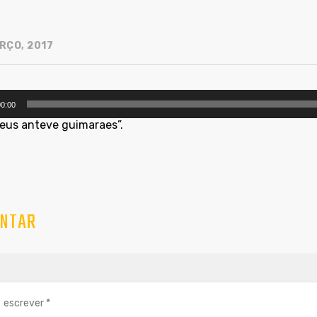
RÇO, 2017
utor
0:00
deus anteve guimaraes”.
NTAR