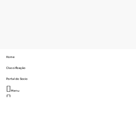
Home
Classificação
Portal do Socio
Menu
Fechar
Home
Clube
História