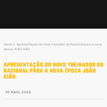
Home
>
Apresentação do novo treinador do Nacional para a nova
época JOÃO GIÃO
APRESENTAÇÃO DO NOVO TREINADOR DO
NACIONAL PARA A NOVA ÉPOCA JOÃO
GIÃO
30 MAIO, 2026