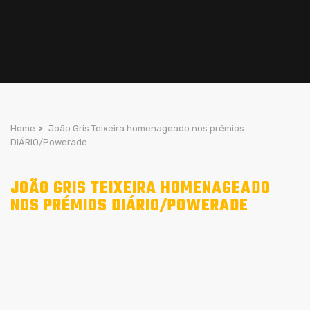
Home
>
João Gris Teixeira homenageado nos prémios
DIÁRIO/Powerade
JOÃO GRIS TEIXEIRA HOMENAGEADO
NOS PRÉMIOS DIÁRIO/POWERADE