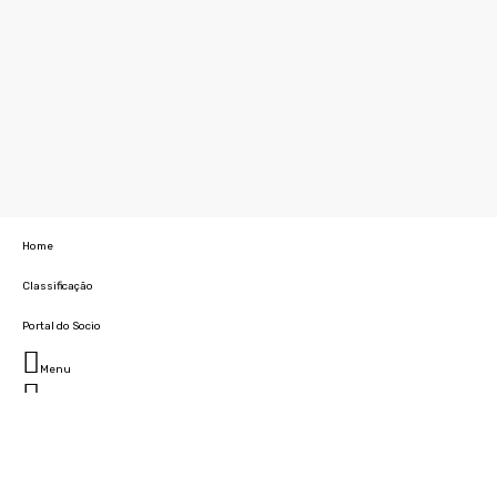
Home
Classificação
Portal do Socio
Menu
Fechar
Home
Clube