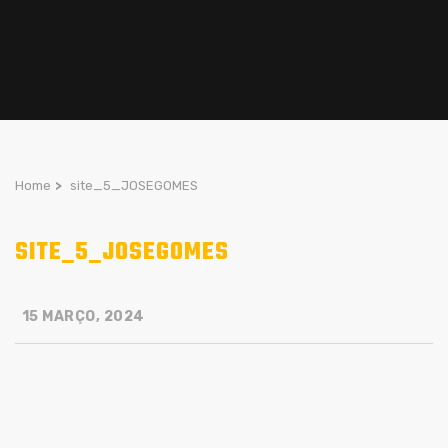
Home
>
site_5_JOSEGOMES
SITE_5_JOSEGOMES
15 MARÇO, 2024