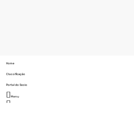
Home
Classificação
Portal do Socio
Menu
Fechar
Home
Clube