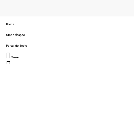
Home
Classificação
Portal do Socio
Menu
Fechar
Home
Clube
História
Marcha
Sede
Instalações
Cidade Desportiva