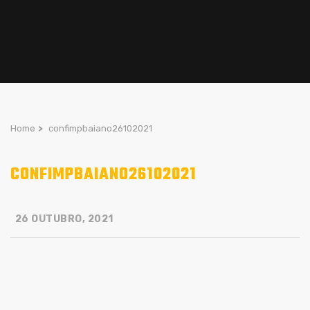
Home
>
confimpbaiano26102021
CONFIMPBAIANO26102021
26 OUTUBRO, 2021