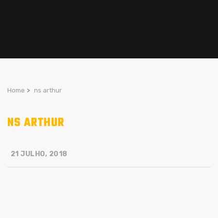
Home
>
ns arthur
NS ARTHUR
21 JULHO, 2018