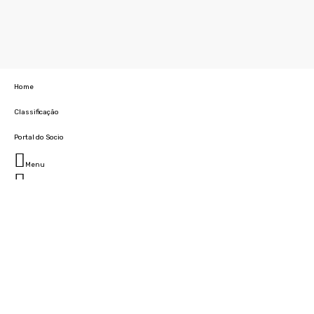
Home
Classificação
Portal do Socio
Menu
Fechar
Home
Clube
História
Marcha
Sede