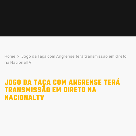
Home
>
Jogo da Taça com Angrense terá transmissão em direto
na NacionalTV
JOGO DA TAÇA COM ANGRENSE TERÁ
TRANSMISSÃO EM DIRETO NA
NACIONALTV