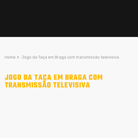
Home
>
Jogo da Taça em Braga com transmissão televisiva
JOGO DA TAÇA EM BRAGA COM
TRANSMISSÃO TELEVISIVA