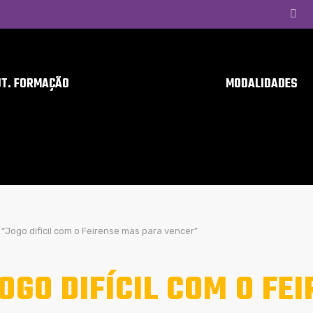
UT. FORMAÇÃO
MODALIDADES
“Jogo difícil com o Feirense mas para vencer”
OGO DIFÍCIL COM O FE