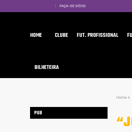
FAÇA-SE SÓCIO
HOME
CLUBE
FUT. PROFISSIONAL
F
BILHETEIRA
Home
>
PUB
“J