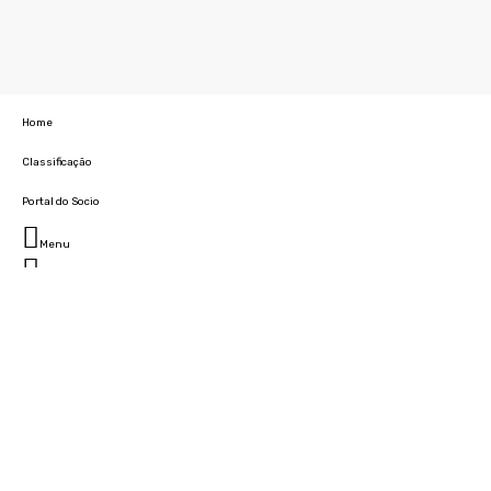
Home
Classificação
Portal do Socio
Menu
Fechar
Home
Clube
História
Marcha
Sede
Instalações