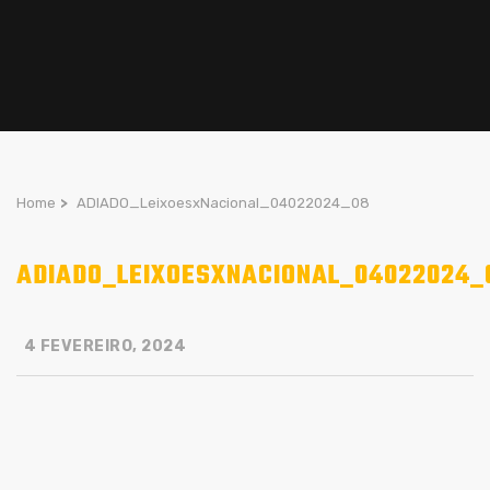
Home
>
ADIADO_LeixoesxNacional_04022024_08
ADIADO_LEIXOESXNACIONAL_04022024_
4 FEVEREIRO, 2024