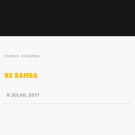
Home
>
ns bamba
NS BAMBA
8 JULHO, 2017