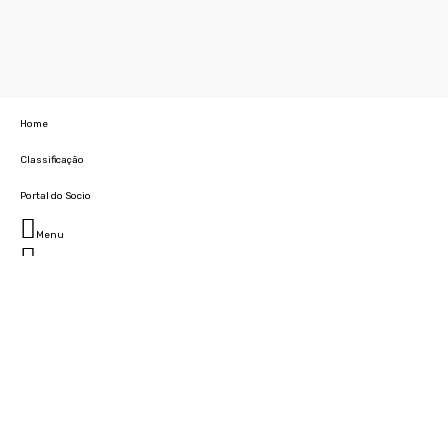
Home
Classificação
Portal do Socio
Menu
Fechar
Home
Clube
História
Marcha
Sede