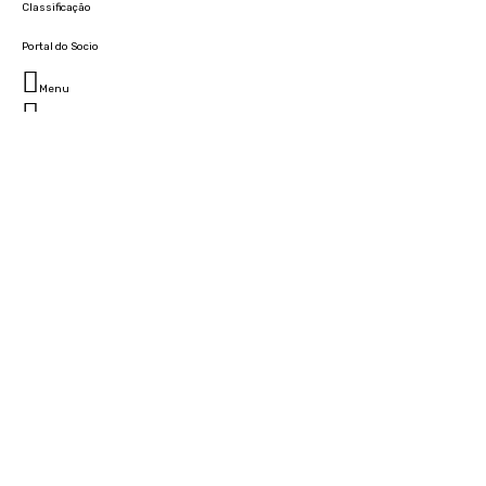
Classificação
Portal do Socio
Menu
Fechar
Home
Clube
História
Marcha
Sede
Instalações
Cidade Desportiva
Estádio da Madeira
Cristiano Ronaldo Campus Futebol
Museu