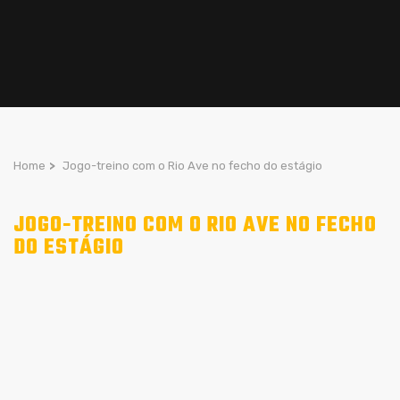
Home
>
Jogo-treino com o Rio Ave no fecho do estágio
JOGO-TREINO COM O RIO AVE NO FECHO
DO ESTÁGIO