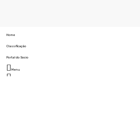
Home
Classificação
Portal do Socio
Menu
Fechar
Home
Clube
História
Marcha
Sede
Instalações