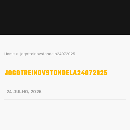
Home
>
jogotreinovstondela24072025
JOGOTREINOVSTONDELA24072025
24 JULHO, 2025