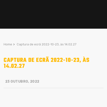
Home
>
Captura de ecrã 2022-10-23, às 14.02.27
CAPTURA DE ECRÃ 2022-10-23, ÀS
14.02.27
23 OUTUBRO, 2022