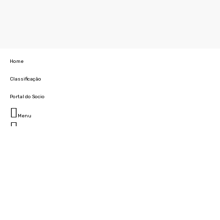
Home
Classificação
Portal do Socio
Menu
Fechar
Home
Clube
História
Marcha
Sede