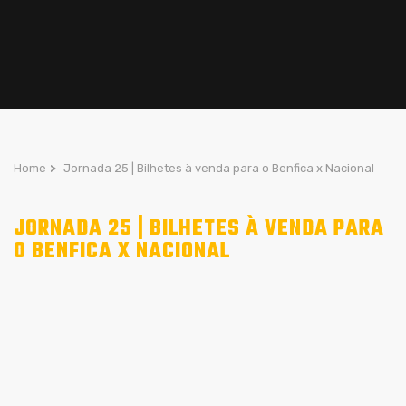
Home
>
Jornada 25 | Bilhetes à venda para o Benfica x Nacional
JORNADA 25 | BILHETES À VENDA PARA
O BENFICA X NACIONAL