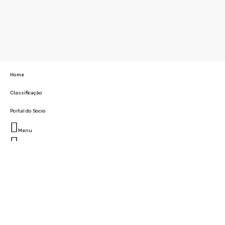
Home
Classificação
Portal do Socio
Menu
Fechar
Home
Clube
História
Marcha