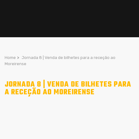
Home
>
Jornada 8 | Venda de bilhetes para a receção ao
Moreirense
JORNADA 8 | VENDA DE BILHETES PARA
A RECEÇÃO AO MOREIRENSE