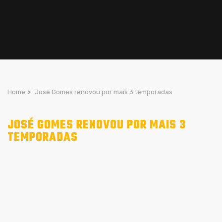
Home
>
José Gomes renovou por mais 3 temporadas
JOSÉ GOMES RENOVOU POR MAIS 3
TEMPORADAS